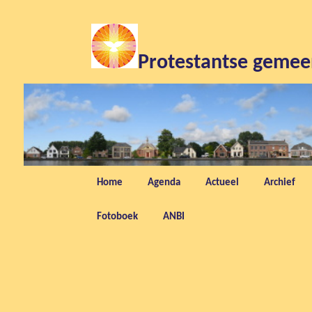
Protestantse gemee
Hoofdmenu
Home
Agenda
Actueel
Archief
Spring
Fotoboek
ANBI
naar
de