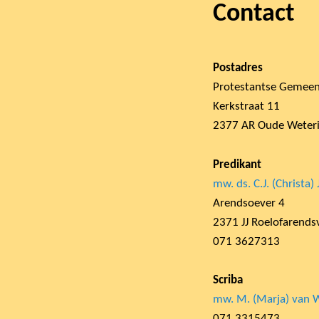
Contact
primaire
inhoud
Postadres
Protestantse Gemeen
Kerkstraat 11
2377 AR Oude Weter
Predikant
mw. ds. C.J. (Christa)
Arendsoever 4
2371 JJ Roelofarends
071 3627313
Scriba
mw. M. (Marja) van
071 3315473