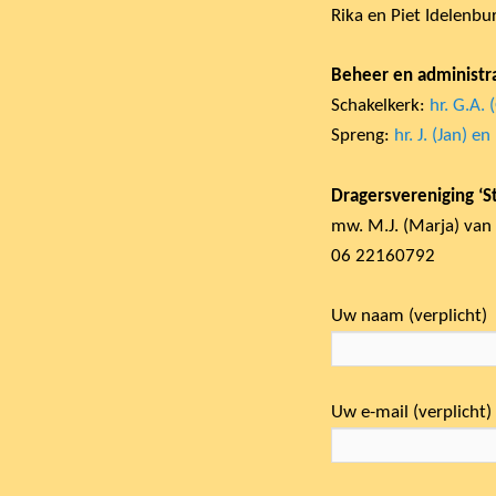
Rika en Piet Idelenb
Beheer en administra
Schakelkerk:
hr. G.A. 
Spreng:
hr. J. (Jan) 
Dragersvereniging ‘S
mw. M.J. (Marja) van 
06 22160792
Uw naam (verplicht)
Uw e-mail (verplicht)