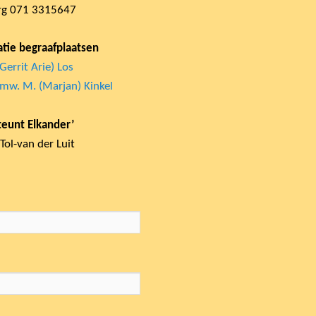
urg 071 3315647
tie begraafplaatsen
(Gerrit Arie) Los
en mw. M. (Marjan) Kinkel
teunt Elkander’
Tol-van der Luit