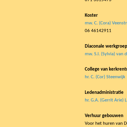
Koster
mw. C. (Cora) Veenst
06 46142911
Diaconale werkgroe
mw. S.I. (Sylvia) van
College van kerkren
hr. C. (Cor) Steenwijk
Ledenadministratie
hr. G.A. (Gerrit Arie) 
Verhuur gebouwen
Voor het huren van D