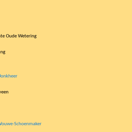
te Oude Wetering
ing
 Jonkheer
veen
 Wouwe-Schoenmaker