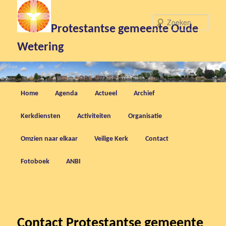
Zoek
Protestantse gemeente Oude
Wetering
Hoofdmenu
Home
Agenda
Actueel
Archief
Spring
Kerkdiensten
Activiteiten
Organisatie
naar
Omzien naar elkaar
Veilige Kerk
Contact
Fotoboek
ANBI
de
primaire
Contact Protestantse gemeente